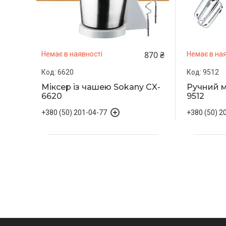
870 ₴
Немає в наявності
Немає в ная
6620
9512
Міксер із чашею Sokany CX-
Ручний м
6620
9512
+380 (50) 201-04-77
+380 (50) 2