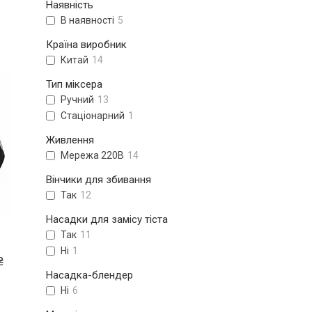
Наявність
В наявності
5
Країна виробник
Китай
14
Тип міксера
Ручний
13
Стаціонарний
1
Живлення
Мережа 220В
14
Вінчики для збивання
Так
12
Насадки для замісу тіста
Так
11
Ні
1
₴
Насадка-блендер
Ні
6