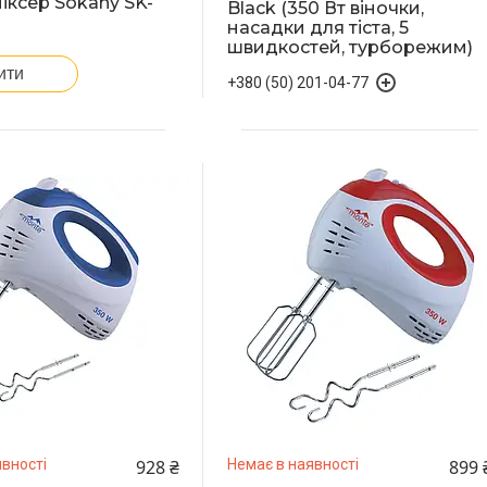
іксер Sokany SK-
Black (350 Вт віночки,
насадки для тіста, 5
швидкостей, турборежим)
ити
+380 (50) 201-04-77
928 ₴
899 
вності
Немає в наявності