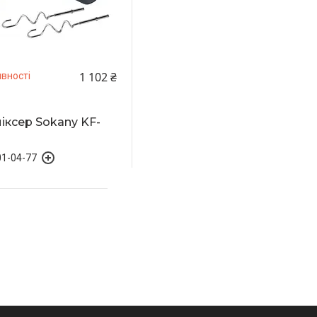
1 102 ₴
вності
іксер Sokany KF-
01-04-77