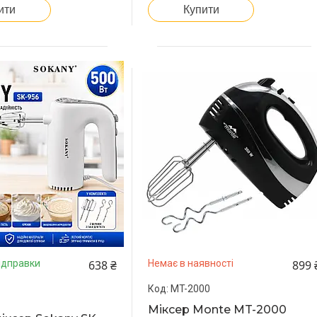
Купити
ити
638 ₴
899 
ідправки
Немає в наявності
MT-2000
Міксер Monte MT-2000