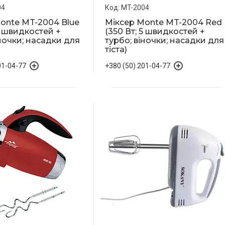
04
MT-2004
onte MT-2004 Blue
Міксер Monte MT-2004 Red
5 швидкостей +
(350 Вт; 5 швидкостей +
іночки; насадки для
турбо; віночки; насадки для
тіста)
01-04-77
+380 (50) 201-04-77