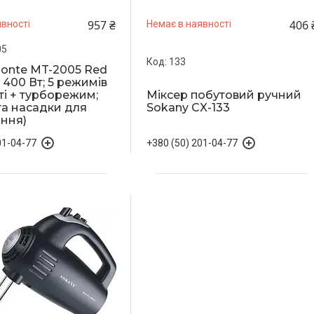
957 ₴
406 
вності
Немає в наявності
05
133
onte MT-2005 Red
 400 Вт; 5 режимів
і + турборежим;
Міксер побутовий ручний
та насадки для
Sokany CX-133
ння)
01-04-77
+380 (50) 201-04-77