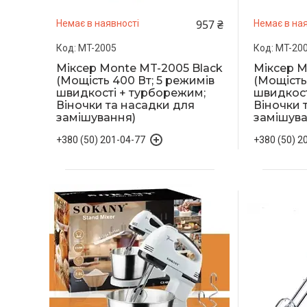
957 ₴
Немає в наявності
Немає в ная
MT-2005
MT-20
Міксер Monte MT-2005 Black
Міксер M
(Мощість 400 Вт; 5 режимів
(Мощість
швидкості + турборежим;
швидкост
Віночки та насадки для
Віночки 
замішування)
замішува
+380 (50) 201-04-77
+380 (50) 2