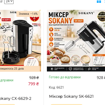
–14%
лишилось 25 днів
928 ₴
928 
Готово до відправки
ідправки
799 ₴
6621
Міксер Sokany SK-6621
okany CX-6629-2