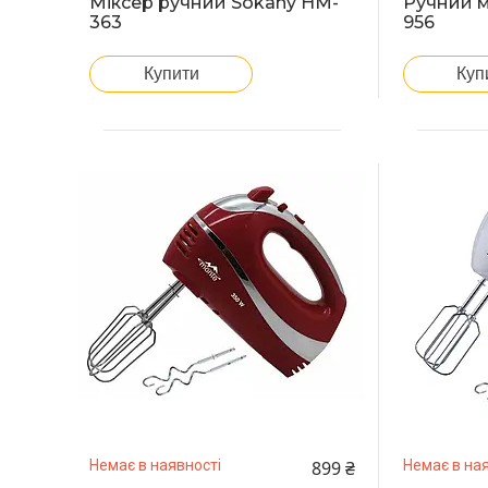
Міксер ручний Sokany HM-
Ручний м
363
956
Купити
Куп
899 ₴
Немає в наявності
Немає в ная