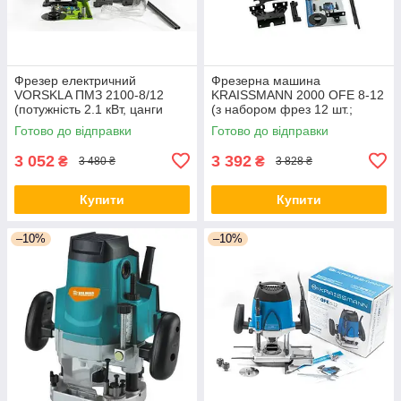
Фрезер електричний
Фрезерна машина
VORSKLA ПМЗ 2100-8/12
KRAISSMANN 2000 OFE 8-12
(потужність 2.1 кВт, цанги
(з набором фрез 12 шт.;
8/12 мм) Україна
цанги 8 і 12 мм) Німеччина
Готово до відправки
Готово до відправки
3 052
3 392
₴
₴
3 480 ₴
3 828 ₴
Купити
Купити
–10%
–10%