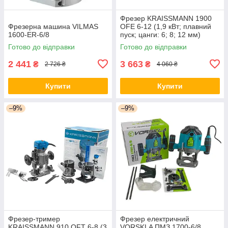
Фрезер KRAISSMANN 1900
Фрезерна машина VILMAS
OFE 6-12 (1,9 кВт; плавний
1600-ER-6/8
пуск; цанги: 6; 8; 12 мм)
Німеччина
Готово до відправки
Готово до відправки
2 441
3 663
₴
₴
2 726 ₴
4 060 ₴
Купити
Купити
–9%
–9%
Фрезер-тример
Фрезер електричний
KRAISSMANN 910 OFT 6-8 (3
VORSKLA ПМЗ 1700-6/8