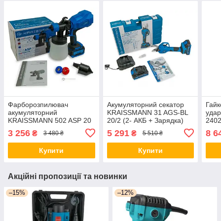
Фарборозпилювач
Акумуляторний секатор
Гайк
акумуляторний
KRAISSMANN 31 AGS-BL
уда
KRAISSMANN 502 ASP 20
20/2 (2- АКБ + Зарядка)
2402
MP (акумулятор 2000 мАг
Німеччина
3 256
5 291
8 6
₴
₴
3 480 ₴
5 510 ₴
та ЗП)
Купити
Купити
Акційні пропозиції та новинки
–15%
–12%