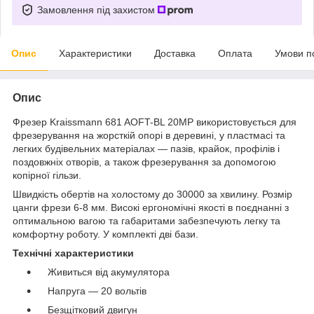
Замовлення під захистом
Опис
Характеристики
Доставка
Оплата
Умови п
Опис
Фрезер Kraissmann 681 AOFT-BL 20MP використовується для
фрезерування на жорсткій опорі в деревині, у пластмасі та
легких будівельних матеріалах — пазів, крайок, профілів і
поздовжніх отворів, а також фрезерування за допомогою
копірної гільзи.
Швидкість обертів на холостому до 30000 за хвилину. Розмір
цанги фрези 6-8 мм. Високі ергономічні якості в поєднанні з
оптимальною вагою та габаритами забезпечують легку та
комфортну роботу. У комплекті дві бази.
Технічні характеристики
Живиться від акумулятора
Напруга — 20 вольтів
Безщітковий двигун