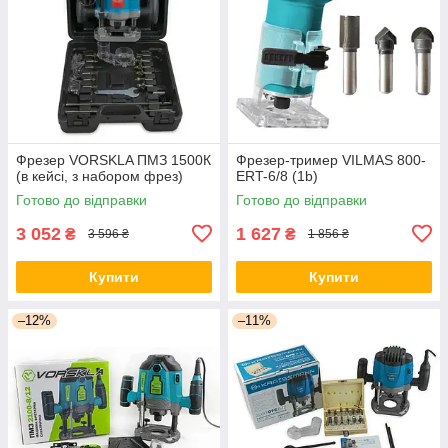
Фрезер VORSKLA ПМЗ 1500К
Фрезер-тример VILMAS 800-
(в кейсі, з набором фрез)
ERT-6/8 (1b)
Готово до відправки
Готово до відправки
3 052
1 627
₴
₴
3 596 ₴
1 856 ₴
Купити
Купити
–12%
–11%