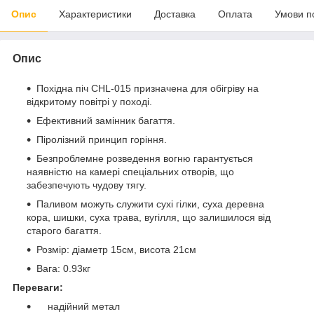
Опис
Характеристики
Доставка
Оплата
Умови п
Опис
Похідна піч CHL-015 призначена для обігріву на
відкритому повітрі у поході.
Ефективний замінник багаття.
Піролізний принцип горіння.
Безпроблемне розведення вогню гарантується
наявністю на камері спеціальних отворів, що
забезпечують чудову тягу.
Паливом можуть служити сухі гілки, суха деревна
кора, шишки, суха трава, вугілля, що залишилося від
старого багаття.
Розмір: діаметр 15см, висота 21см
Вага: 0.93кг
Переваги:
надійний метал