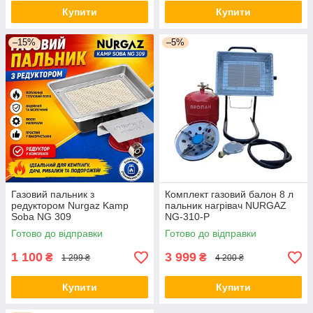
Купити
Купити
–15%
–5%
Газовий пальник з
Комплект газовий балон 8 л
редуктором Nurgaz Kamp
пальник нагрівач NURGAZ
Soba NG 309
NG-310-P
Готово до відправки
Готово до відправки
1 100
3 999
₴
₴
1 299 ₴
4 200 ₴
Купити
Купити