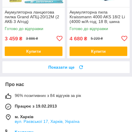
Акумуляторна ланцюгова
Акумуляторна пила
пилка Grand АПЦ-20/12M (2
Kraissmann 4000 AKS 18/2 Li
АКБ 3 А/год)
(4000 м/А·год; 18 В; шина
305 мм, ланцюг) Німеччина
Готово до відправки
Готово до відправки
3 459
4 680
₴
₴
3 886 ₴
5 220 ₴
Купити
Купити
Показати ще
Про нас
96% позитивних з 84 відгуків за рік
Працює з 19.02.2013
м. Харків
вул. Раєвської 17, Харків, Україна
Контакти