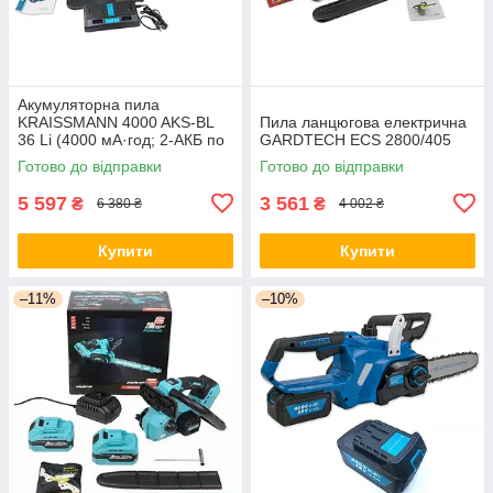
Акумуляторна пила
KRAISSMANN 4000 AKS-BL
Пила ланцюгова електрична
36 Li (4000 мА·год; 2-АКБ по
GARDTECH ECS 2800/405
18 В) Німеччина
Готово до відправки
Готово до відправки
5 597
3 561
₴
₴
6 380 ₴
4 002 ₴
Купити
Купити
–11%
–10%