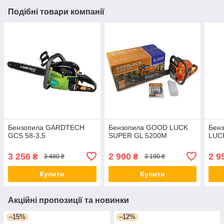
Подібні товари компанії
Бензопила GARDTECH
Бензопила GOOD LUCK
Бен
GCS 58-3,5
SUPER GL 5200M
LUC
3 256
2 900
2 9
₴
₴
3 480 ₴
3 190 ₴
Купити
Купити
Акційні пропозиції та новинки
–15%
–12%