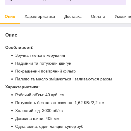
Опис
Характеристики
Доставка
Оплата
Умови п
Опис
Особливості:
Зручна і легка в керуванні
Надійний та потужний двигун
Покращений повітряний фільтр
Паливо та масло змішуються і заливаються разом
Характеристика:
Робочий об'єм: 40 куб. см
Потужність без навантаження: 1,62 КВт/2,2 к.с.
Холостий хід: 3000 об/хв
Довжина шини: 405 мм
Одна шина, один ланцюг супер зуб