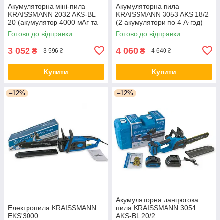
Акумуляторна міні-пила
Акумуляторна пила
KRAISSMANN 2032 AKS-BL
KRAISSMANN 3053 AKS 18/2
20 (акумулятор 4000 мАг та
(2 акумулятори по 4 А·год)
ЗП)
Німеччина
Готово до відправки
Готово до відправки
3 052
4 060
₴
₴
3 596 ₴
4 640 ₴
Купити
Купити
–12%
–12%
Акумуляторна ланцюгова
Електропила KRAISSMANN
пила KRAISSMANN 3054
EKS'3000
AKS-BL 20/2