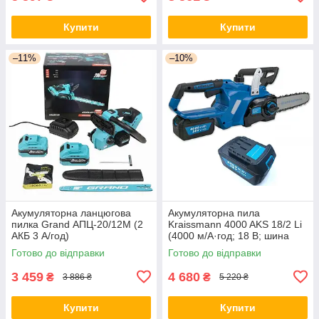
Купити
Купити
–11%
–10%
Акумуляторна ланцюгова
Акумуляторна пила
пилка Grand АПЦ-20/12M (2
Kraissmann 4000 AKS 18/2 Li
АКБ 3 А/год)
(4000 м/А·год; 18 В; шина
305 мм, ланцюг) Німеччина
Готово до відправки
Готово до відправки
3 459
4 680
₴
₴
3 886 ₴
5 220 ₴
Купити
Купити