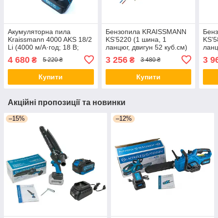
Акумуляторна пила
Бензопила KRAISSMANN
Бен
Kraissmann 4000 AKS 18/2
KS'5220 (1 шина, 1
KS'5
Li (4000 м/А·год; 18 В;
ланцюг, двигун 52 куб.см)
ланц
шина 305 мм, ланцюг)
Німеччина
см) 
4 680
3 256
3 9
₴
₴
5 220 ₴
3 480 ₴
Німеччина
Купити
Купити
Акційні пропозиції та новинки
–15%
–12%