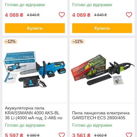
Готово до відправки
Готово до відправки
4 069
4 069
₴
₴
4 640 ₴
4 640 ₴
Купити
Купити
–12%
–11%
Акумуляторна пила
KRAISSMANN 4000 AKS-BL
Пила ланцюгова електрична
36 Li (4000 мА·год; 2-АКБ по
GARDTECH ECS 2800/405
18 В) Німеччина
Готово до відправки
Готово до відправки
5 597
3 561
₴
₴
6 380 ₴
4 002 ₴