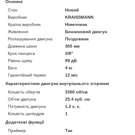
Основні
Стан
Новий
Виробник
KRAISSMANN
Країна виробник
Німеччина
Живлення
Бензиновий двигун
Розташування двигуна
Поздовжнє
Довжина шини
305 мм
Крок ланцюга
3/8"
Рівень шуму
99 дБ
Вага
4 кг
Гарантійний термін
12 міс
Характеристики двигуна внутрішнього згоряння
Кількість обертів
3300 об/хв
Об'єм двигуна
25.4 куб. см
Потужність двигуна
1.2 к. с.
Кількість циліндрів
1
Додаткові функції
Праймер
Так