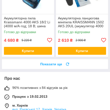
Акумуляторна пила
Акумуляторна ланцюгова
Kraissmann 4000 AKS 18/2 Li
мініпила KRAISSMANN 1502
(4000 м/А·год; 18 В; шина
AKS 20UL (акумулятор 4000
305 мм, ланцюг) Німеччина
мА·год і зарядний пристрій)
Готово до відправки
Готово до відправки
Німеччина
4 680
2 610
₴
₴
5 220 ₴
2 900 ₴
Купити
Купити
Показати ще
Про нас
96% позитивних з 84 відгуків за рік
Працює з 19.02.2013
м. Харків
вул. Раєвської 17, Харків, Україна