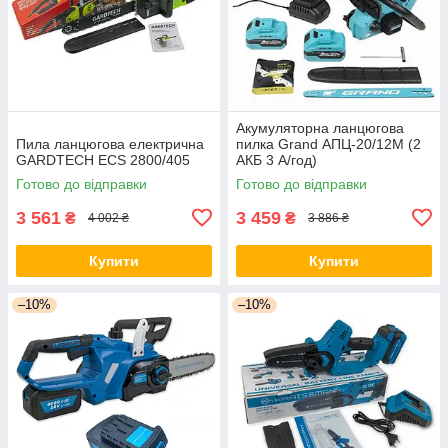
Акумуляторна ланцюгова
Пила ланцюгова електрична
пилка Grand АПЦ-20/12M (2
GARDTECH ECS 2800/405
АКБ 3 А/год)
Готово до відправки
Готово до відправки
3 561
3 459
₴
₴
4 002 ₴
3 886 ₴
Купити
Купити
–10%
–10%