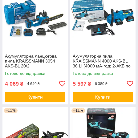
Акумуляторна ланцюгова
Акумуляторна пила
пила KRAISSMANN 3054
KRAISSMANN 4000 AKS-BL
AKS-BL 20/2
36 Li (4000 мА·год; 2-АКБ по
18 В) Німеччина
Готово до відправки
Готово до відправки
4 069
5 597
₴
₴
4 640 ₴
6 380 ₴
Купити
Купити
–11%
–11%