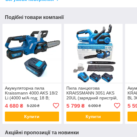
Подібні товари компанії
Акумуляторна пила
Пила ланцюгова
Акум
Kraissmann 4000 AKS 18/2
KRAISSMANN 3051 AKS
KRA
Li (4000 м/А·год; 18 В;
20UL (зарядний пристрій,
BL 3
шина 305 мм, ланцюг)
2 акумулятори по 4000
АКБ 
4 680
5 799
5 5
₴
₴
5 220 ₴
6 090 ₴
Німеччина
мАг) Німеччина
Купити
Купити
Акційні пропозиції та новинки