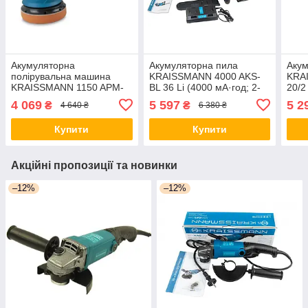
Акумуляторна
Акумуляторна пила
Акум
полірувальна машина
KRAISSMANN 4000 AKS-
KRA
KRAISSMANN 1150 APM-
BL 36 Li (4000 мА·год; 2-
20/2
BL 20UL (АКБ 4000 +
АКБ по 18 В) Німеччина
Німе
4 069
5 597
5 2
₴
₴
4 640 ₴
6 380 ₴
Зарядне)
Купити
Купити
Акційні пропозиції та новинки
–12%
–12%