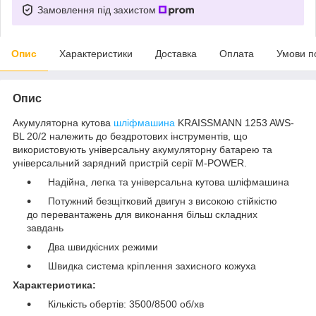
Замовлення під захистом
Опис
Характеристики
Доставка
Оплата
Умови п
Опис
Акумуляторна кутова
шліфмашина
KRAISSMANN 1253 AWS-
BL 20/2 належить до бездротових інструментів, що
використовують універсальну акумуляторну батарею та
універсальний зарядний пристрій серії M-POWER.
Надійна, легка та універсальна кутова шліфмашина
Потужний безщітковий двигун з високою стійкістю
до перевантажень для виконання більш складних
завдань
Два швидкісних режими
Швидка система кріплення захисного кожуха
Характеристика:
Кількість обертів: 3500/8500 об/хв