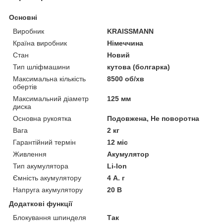
Основні
Виробник
KRAISSMANN
Країна виробник
Німеччина
Стан
Новий
Тип шліфмашини
кутова (болгарка)
Максимальна кількість
8500 об/хв
обертів
Максимальний діаметр
125 мм
диска
Основна рукоятка
Подовжена, Не поворотна
Вага
2 кг
Гарантійний термін
12 міс
Живлення
Акумулятор
Тип акумулятора
Li-Ion
Ємність акумулятору
4 А. г
Напруга акумулятору
20 В
Додаткові функції
Блокування шпинделя
Так