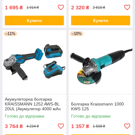
1 695
2 320
₴
₴
1 914 ₴
2 610 ₴
Купити
Купити
–11%
–10%
Акумуляторна болгарка
KRAISSMANN 1252 AWS-BL
Болгарка Kraissmann 1000
20UL (Акумулятор 4000 мАч
KWS 125
+ Зарядка) Німеччина
Готово до відправки
Готово до відправки
3 764
1 357
₴
₴
4 234 ₴
1 508 ₴