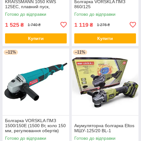
KRAISSMANN 1050 KWS
Болгарка VORSKLA ПМЗ
125EC, плавний пуск,
860/125
регулювання
Готово до відправки
Готово до відправки
1 525
1 119
₴
₴
1 740 ₴
1 276 ₴
Купити
Купити
–11%
–11%
Болгарка VORSKLA ПМЗ
1500/150Е (1500 Вт, коло 150
Акумуляторна болгарка Eltos
мм, регулювання обертів)
МШУ-125/20 BL-1
Україна
Готово до відправки
Готово до відправки