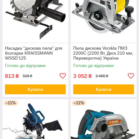
Насадка "дискова пила" для
Пила дискова Vorskla ПМЗ
болгарки KRAISSMANN
2200С (2200 Вт, Диск 210 мм,
WSSD'125
Переворотна) Україна
Готово до відправки
Готово до відправки
813
3 052
₴
₴
928 ₴
3 480 ₴
Купити
Купити
–11%
–11%