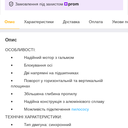
Замовлення під захистом
Опис
Характеристики
Доставка
Оплата
Умови п
Опис
ОСОБЛИВОСТІ:
Надійний мотор з гальмом
Блокування осі
Дві напрямні на підшипниках
Поворот у горизонтальній та вертикальній
площинах
Збільшена глибина пропилу
Надійна конструкція з алюмінієвого сплаву
Можливість підключення
пилососу
ТЕХНІЧНІ ХАРАКТЕРИСТИКИ:
Тип двигуна: синхронний