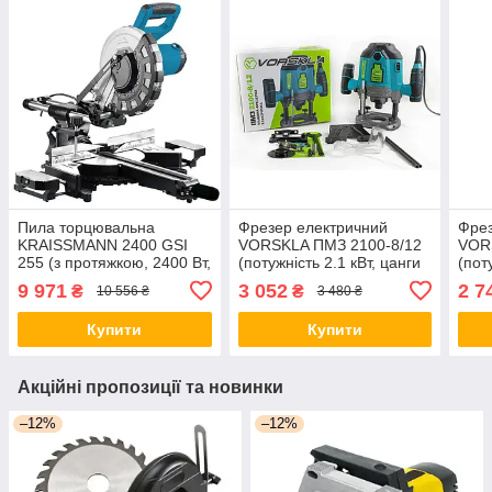
Пила торцювальна
Фрезер електричний
Фрез
KRAISSMANN 2400 GSI
VORSKLA ПМЗ 2100-8/12
VOR
255 (з протяжкою, 2400 Вт,
(потужність 2.1 кВт, цанги
(пот
255 мм) Німеччина
8/12 мм) Україна
6/8 
9 971
3 052
2 7
₴
₴
10 556 ₴
3 480 ₴
Купити
Купити
Акційні пропозиції та новинки
–12%
–12%