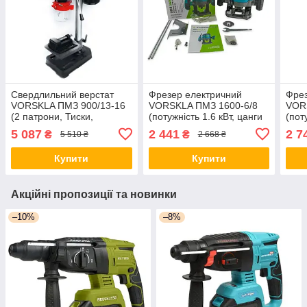
Свердлильний верстат
Фрезер електричний
Фрез
VORSKLA ПМЗ 900/13-16
VORSKLA ПМЗ 1600-6/8
VOR
(2 патрони, Тиски,
(потужність 1.6 кВт, цанги
(пот
Потужність 900 Вт, 5
6/8 мм) Україна
6/8 
5 087
2 441
2 7
₴
₴
5 510 ₴
2 668 ₴
швидкостей) Україна
Купити
Купити
Акційні пропозиції та новинки
–10%
–8%