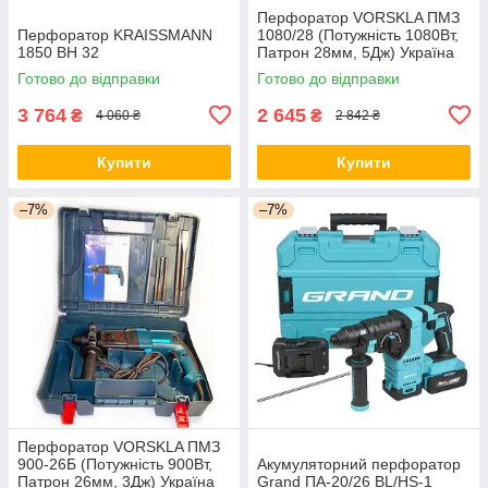
Перфоратор VORSKLA ПМЗ
Перфоратор KRAISSMANN
1080/28 (Потужність 1080Вт,
1850 BH 32
Патрон 28мм, 5Дж) Україна
Готово до відправки
Готово до відправки
3 764
2 645
₴
₴
4 060 ₴
2 842 ₴
Купити
Купити
–7%
–7%
Перфоратор VORSKLA ПМЗ
900-26Б (Потужність 900Вт,
Акумуляторний перфоратор
Патрон 26мм, 3Дж) Україна
Grand ПА-20/26 BL/HS-1