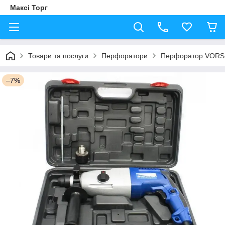
Максі Торг
Товари та послуги
Перфоратори
Перфоратор VORSKL
–7%