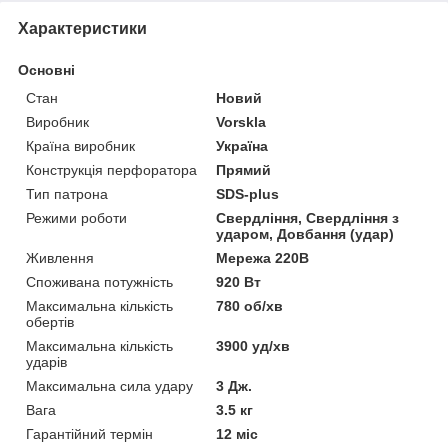
Характеристики
Основні
Стан
Новий
Виробник
Vorskla
Країна виробник
Україна
Конструкція перфоратора
Прямий
Тип патрона
SDS-plus
Режими роботи
Свердління, Свердління з
ударом, Довбання (удар)
Живлення
Мережа 220В
Споживана потужність
920 Вт
Максимальна кількість
780 об/хв
обертів
Максимальна кількість
3900 уд/хв
ударів
Максимальна сила удару
3 Дж.
Вага
3.5 кг
Гарантійний термін
12 міс