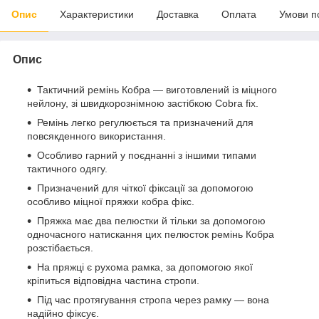
Опис
Характеристики
Доставка
Оплата
Умови п
Опис
Тактичний ремінь Кобра — виготовлений із міцного
нейлону, зі швидкорознімною застібкою Cobra fix.
Ремінь легко регулюється та призначений для
повсякденного використання.
Особливо гарний у поєднанні з іншими типами
тактичного одягу.
Призначений для чіткої фіксації за допомогою
особливо міцної пряжки кобра фікс.
Пряжка має два пелюстки й тільки за допомогою
одночасного натискання цих пелюсток ремінь Кобра
розстібається.
На пряжці є рухома рамка, за допомогою якої
кріпиться відповідна частина стропи.
Під час протягування стропа через рамку — вона
надійно фіксує.