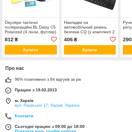
Окуляри тактичні
Накладки на
Ручн
поляризаційні BL Daisy C5
автомобільний ремінь
рег
Polarized (4 лінзи, футляр)
безпеки CQ (у комплекті 2
шт.)
812
406
290
₴
₴
Купити
Купити
Про нас
96% позитивних з 84 відгуків за рік
Працює з 19.02.2013
м. Харків
вул. Раєвської 17, Харків, Україна
Контакти
Сьогодні працює з 09:00 до 18:00
Показати весь графік роботи