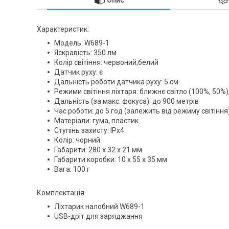
Характеристик:
Модель: W689-1
Яскравість: 350 лм
Колір світіння: червоний,белий
Датчик руху: є
Дальність роботи датчика руху: 5 см
Режими світіння ліхтаря: ближнє світло (100%, 50%)
Дальність (за макс. фокуса): до 900 метрів
Час роботи: до 5 год (залежить від режиму світіння
Матеріали: гума, пластик
Ступінь захисту: IPx4
Колір: чорний
Габарити: 280 х 32 х 21 мм
Габарити коробки: 10 х 55 х 35 мм
Вага: 100 г
Комплектація
Ліхтарик налобний W689-1
USB-дріт для заряджання