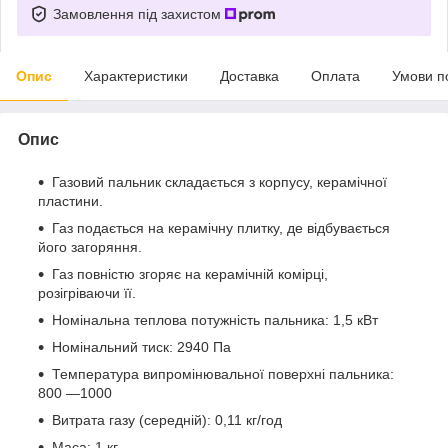
Замовлення під захистом
Опис
Характеристики
Доставка
Оплата
Умови п
Опис
Газовий пальник складається з корпусу, керамічної
пластини.
Газ подається на керамічну плитку, де відбувається
його загоряння.
Газ повністю згоряє на керамічній комірці,
розігріваючи її.
Номінальна теплова потужність пальника: 1,5 кВт
Номінальний тиск: 2940 Па
Температура випромінювальної поверхні пальника:
800 ―1000
Витрата газу (середній): 0,11 кг/год
Маса: 1 кг