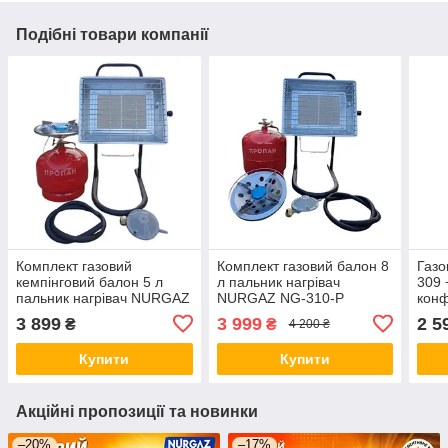
Подібні товари компанії
Комплект газовий
Комплект газовий балон 8
Газо
кемпінговий балон 5 л
л пальник нагрівач
309 
пальник нагрівач NURGAZ
NURGAZ NG-310-P
кон
NG-310-P
3 899
3 999
2 5
₴
₴
4 200 ₴
Купити
Купити
Акційні пропозиції та новинки
–20%
–17%