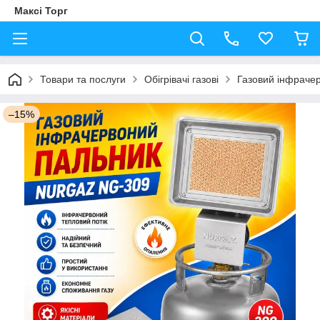
Максі Торг
Товари та послуги
Обігрівачі газові
Газовий інфраче
–15%