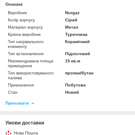
Основні
Виробник
Nurgaz
Колір корпусу
Сірий
Матеріал корпусу
Метал
Країна виробник
Туреччина
Тип нагрівального
Керамічний
елементу
Тип встановлення
Підлоговий
Рекомендована площа
15 кв.м
приміщення
Тип використовуваного
пропан/бутан
палива
Призначення
Побутове
Стан
Новий
Приховати
Умови доставки
Нова Пошта