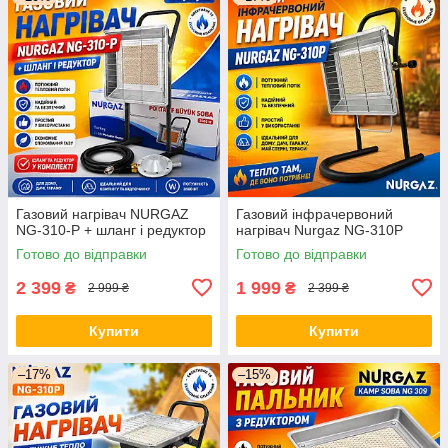
Газовий нагрівач NURGAZ
Газовий інфрачервоний
NG-310-P + шланг і редуктор
нагрівач Nurgaz NG-310P
Готово до відправки
Готово до відправки
2 399
1 999
₴
₴
2 999 ₴
2 399 ₴
Купити
Купити
–17%
–15%