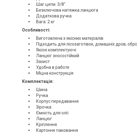
Шаг цепи: 3/8"
Безключова натяжка ланцюга
Додаткова ручка
Вага: 2 кг
Особливості:
Виготовлена з якісних матеріалів
Підходить для лісозаготівок, домашніх дров, обр
Якісні комплектуючі
Ланцюг зносостійкий
Захист
Удобна в работе
Міцна конструкція
Комплектація:
Шина
Ручка
Корпус передавання
Зірочка
Ємність для олії
Ланцюг
Кріплення
Картонне паковання