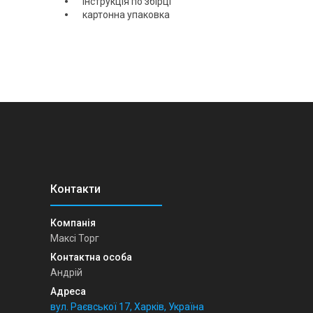
Інструкція по збірці
картонна упаковка
Максі Торг
Андрій
вул. Раєвської 17, Харків, Україна