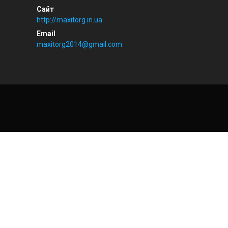
http://maxitorg.in.ua
maxitorg2014@gmail.com