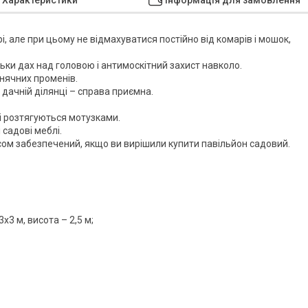
, але при цьому не відмахуватися постійно від комарів і мошок,
ьки дах над головою і антимоскітний захист навколо.
онячних променів.
дачній ділянці – справа приємна.
ті розтягуються мотузками.
садові меблі.
вісом забезпечений, якщо ви вирішили купити павільйон садовий.
х3 м, висота – 2,5 м;