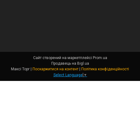
Сайт створений на маркетплейсі
Prom.ua
Продавець на Bigl.ua
Максі Торг |
Поскаржитися на контент
|
Політика конфіденційності
Select Language
▼