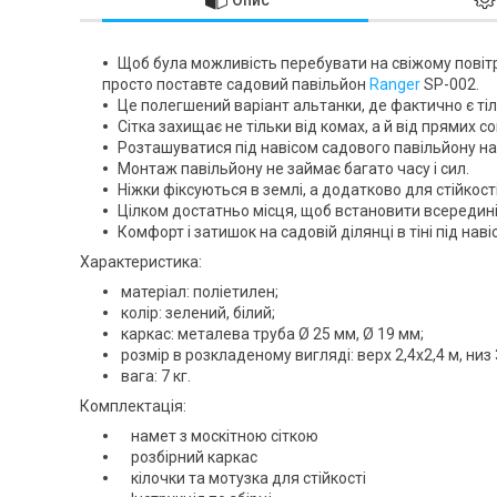
Щоб була можливість перебувати на свіжому повітрі
просто поставте садовий павільйон
Ranger
SP-002.
Це полегшений варіант альтанки, де фактично є тіл
Сітка захищає не тільки від комах, а й від прямих с
Розташуватися під навісом садового павільйону на 
Монтаж павільйону не займає багато часу і сил.
Ніжки фіксуються в землі, а додатково для стійкос
Цілком достатньо місця, щоб встановити всередині 
Комфорт і затишок на садовій ділянці в тіні під на
Характеристика:
матеріал: поліетилен;
колір: зелений, білий;
каркас: металева труба Ø 25 мм, Ø 19 мм;
розмір в розкладеному вигляді: верх 2,4х2,4 м, низ 3
вага: 7 кг.
Комплектація:
намет з москітною сіткою
розбірний каркас
кілочки та мотузка для стійкості