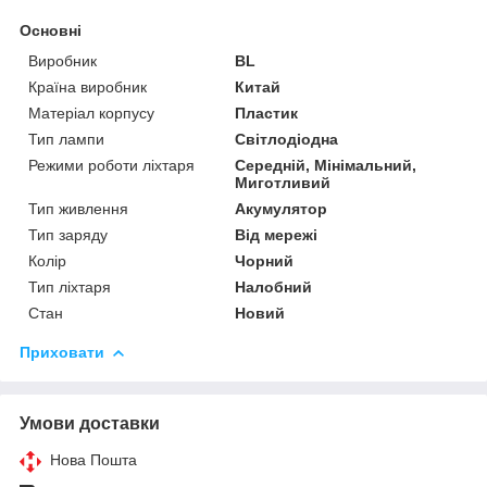
Основні
Виробник
BL
Країна виробник
Китай
Матеріал корпусу
Пластик
Тип лампи
Світлодіодна
Режими роботи ліхтаря
Середній, Мінімальний,
Миготливий
Тип живлення
Акумулятор
Тип заряду
Від мережі
Колір
Чорний
Тип ліхтаря
Налобний
Стан
Новий
Приховати
Умови доставки
Нова Пошта