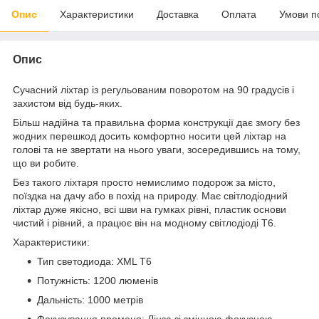
Опис
Характеристики
Доставка
Оплата
Умови п
Опис
Сучасний ліхтар із регульованим поворотом на 90 градусів і
захистом від будь-яких.
Більш надійна та правильна форма конструкції дає змогу без
жодних перешкод досить комфортно носити цей ліхтар на
голові та не звертати на нього уваги, зосередившись на тому,
що ви робите.
Без такого ліхтаря просто немислимо подорож за місто,
поїздка на дачу або в похід на природу. Має світлодіодний
ліхтар дуже якісно, всі шви на гумках рівні, пластик основи
чистий і рівний, а працює він на модному світлодіоді Т6.
Характеристики:
Тип светодиода: XML T6
Потужність: 1200 люменів
Дальність: 1000 метрів
Фокусування променя: Лінза зі змінною фокусною