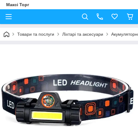
Максі Торг
Товари та послуги
Ліхтарі та аксесуари
Акумуляторни