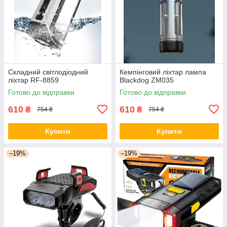
Складний світлодіодний
Кемпінговий ліхтар лампа
ліхтар RF-8859
Blackdog ZM035
Готово до відправки
Готово до відправки
610
610
₴
₴
754 ₴
754 ₴
Купити
Купити
–19%
–19%