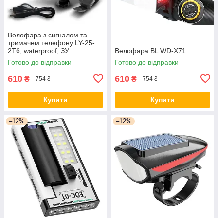
Велофара з сигналом та
тримачем телефону LY-25-
2T6, waterproof, ЗУ
Велофара BL WD-X71
microUSB, Li-Ion
Готово до відправки
Готово до відправки
610
610
₴
₴
754 ₴
754 ₴
Купити
Купити
–12%
–12%