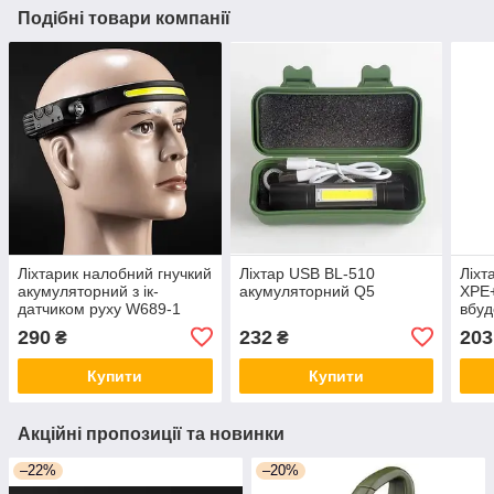
Подібні товари компанії
Ліхтарик налобний гнучкий
Ліхтар USB BL-510
Ліхт
акумуляторний з ік-
акумуляторний Q5
XPE+
датчиком руху W689-1
вбуд
ЗУ T
290
232
203
₴
₴
Купити
Купити
Акційні пропозиції та новинки
–22%
–20%