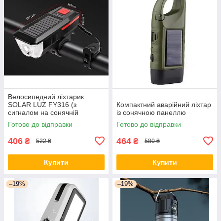
Велосипедний ліхтарик
SOLAR LUZ FY316 (з
Компактний аварійний ліхтар
сигналом на сонячній
із сонячною панеллю
батареї)
Готово до відправки
Готово до відправки
406
464
₴
₴
522 ₴
580 ₴
Купити
Купити
–19%
–19%