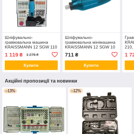
Шліфувально-
Шліфувально-
Гра
гравіювальна машина
гравіювальна мінімашина
KRA
KRAISSMANN 12 SGW 110
KRAISSMANN 12 SGW 10
210,
з набором насадок у кейсі
наса
1 119
711
1 7
₴
₴
1 276 ₴
Купити
Купити
Акційні пропозиції та новинки
–13%
–12%