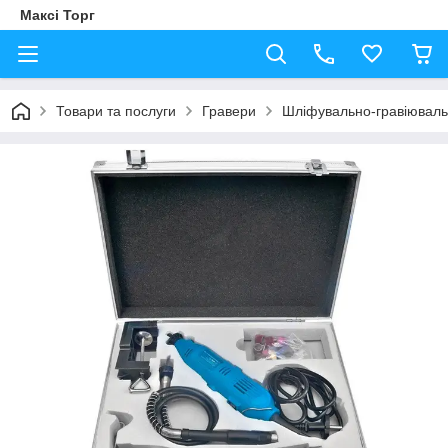
Максі Торг
Товари та послуги
Гравери
Шліфувально-гравіювал