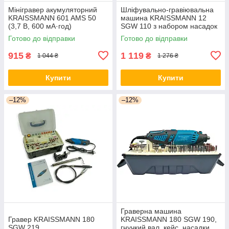
Мінігравер акумуляторний
Шліфувально-гравіювальна
KRAISSMANN 601 AMS 50
машина KRAISSMANN 12
(3,7 В, 600 мА·год)
SGW 110 з набором насадок
Німеччина
у кейсі
Готово до відправки
Готово до відправки
915
1 119
₴
₴
1 044 ₴
1 276 ₴
Купити
Купити
–12%
–12%
Граверна машина
Гравер KRAISSMANN 180
KRAISSMANN 180 SGW 190,
SGW 219
гнучкий вал, кейс, насадки