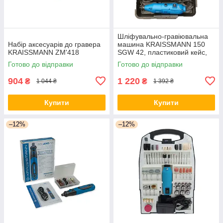
Шліфувально-гравіювальна
Набір аксесуарів до гравера
машина KRAISSMANN 150
KRAISSMANN ZM'418
SGW 42, пластиковий кейс,
гнучкий вал, стійка
Готово до відправки
Готово до відправки
904
1 220
₴
₴
1 044 ₴
1 392 ₴
Купити
Купити
–12%
–12%