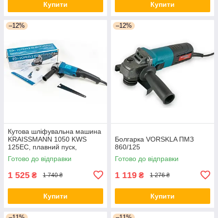
Купити
Купити
–12%
–12%
Кутова шліфувальна машина
KRAISSMANN 1050 KWS
Болгарка VORSKLA ПМЗ
125EC, плавний пуск,
860/125
регулювання
Готово до відправки
Готово до відправки
1 525
1 119
₴
₴
1 740 ₴
1 276 ₴
Купити
Купити
–11%
–11%