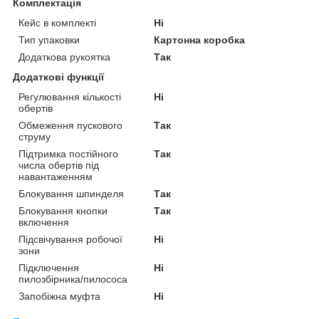
Комплектація
Кейс в комплекті
Ні
Тип упаковки
Картонна коробка
Додаткова рукоятка
Так
Додаткові функції
Регулювання кількості
Ні
обертів
Обмеження пускового
Так
струму
Підтримка постійного
Так
числа обертів під
навантаженням
Блокування шпинделя
Так
Блокування кнопки
Так
включення
Підсвічування робочої
Ні
зони
Підключення
Ні
пилозбірника/пилососа
Запобіжна муфта
Ні