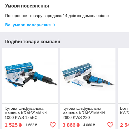
Умови повернення
Повернення товару впродовж 14 днів за домовленістю
Всі умови повернення
Подібні товари компанії
Кутова шліфувальна
Кутова шліфувальна
Болг
машина KRAISSMANN
машина KRAISSMANN
KWS
1000 KWS 125EC
2600 KWS 230
1 525
3 866
2 5
₴
₴
1 682 ₴
4 060 ₴