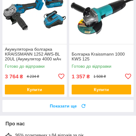
Акумуляторна болгарка
KRAISSMANN 1252 AWS-BL
Болгарка Kraissmann 1000
20UL (Акумулятор 4000 мАч
KWS 125
+ Зарядка) Німеччина
Готово до відправки
Готово до відправки
3 764
1 357
₴
₴
4 234 ₴
1 508 ₴
Купити
Купити
Показати ще
Про нас
96% позитивних з 84 відгуків за рік