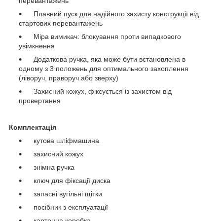
перевантажень
Плавний пуск для надійного захисту конструкції від
стартових перевантажень
Міра вимикач: блокування проти випадкового
увімкнення
Додаткова ручка, яка може бути встановлена в
одному з 3 положень для оптимального захоплення
(ліворуч, праворуч або зверху)
Захисний кожух, фіксується із захистом від
провертання
Комплектація
кутова шліфмашина
захисний кожух
знімна ручка
ключ для фіксації диска
запасні вугільні щітки
посібник з експлуатації
картонна коробка