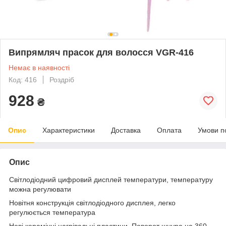
Випрямляч прасок для волосся VGR-416
Немає в наявності
Код: 416
Роздріб
928
₴
Опис
Характеристики
Доставка
Оплата
Умови п
Опис
Світлодіодний цифровий дисплей температури, температуру
можна регулювати
Новітня конструкція світлодіодного дисплея, легко
регулюється температура
Нові керамічні нагрівальні пластини. Поворот шнура на 360