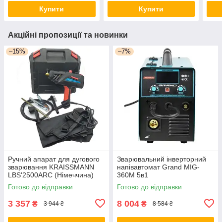
Купити
Купити
Акційні пропозиції та новинки
–15%
–7%
Ручний апарат для дугового
Зварювальний інверторний
зварювання KRAISSMANN
напівавтомат Grand MIG-
LBS'2500ARC (Німеччина)
360M 5в1
Готово до відправки
Готово до відправки
3 357
8 004
₴
₴
3 944 ₴
8 584 ₴