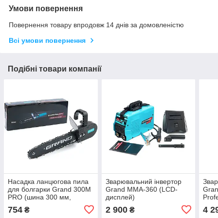
Умови повернення
Повернення товару впродовж 14 днів за домовленістю
Всі умови повернення
Подібні товари компанії
Насадка ланцюгова пила
Зварювальний інвертор
Звар
для болгарки Grand 300М
Grand ММА-360 (LCD-
Gra
PRO (шина 300 мм,
дисплей)
Prof
ланцюг 3/8") Чехія
дисп
754
2 900
4 2
₴
₴