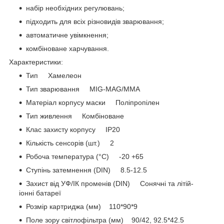
набір необхідних регулювань;
підходить для всіх різновидів зварювання;
автоматичне увімкнення;
комбіноване харчування.
Характеристики:
Тип Хамелеон
Тип зварювання MIG-MAG/MMA
Матеріал корпусу маски Поліпропілен
Тип живлення Комбіноване
Клас захисту корпусу IP20
Кількість сенсорів (шт.) 2
Робоча температура (°С) -20 +65
Ступінь затемнення (DIN) 8.5-12.5
Захист від УФ/ІК променів (DIN) Сонячні та літій-
іонні батареї
Розмір картриджа (мм) 110*90*9
Поле зору світлофільтра (мм) 90/42, 92.5*42.5