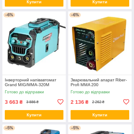
Купити
Купити
–6%
–6%
Інверторний напівавтомат
Зварювальний апарат Riber-
Grand MIG/MMA-320M
Profi MMA 200
Готово до відправки
Готово до відправки
3 663
2 136
₴
₴
3 886 ₴
2 262 ₴
Купити
Купити
–5%
–5%