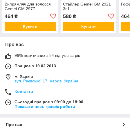
Випрямляч для волосся
Стайлер Gemei GM 2921
Гоф
Gemei GM 2977
3в1
464
580
464
₴
₴
Купити
Купити
Про нас
96% позитивних з 84 відгуків за рік
Працює з 19.02.2013
м. Харків
вул. Раєвської 17, Харків, Україна
Контакти
Сьогодні працює з 09:00 до 18:00
Показати весь графік роботи
Про нас