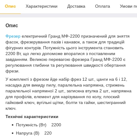
Опис
Характеристики
Доставка
Оплата
Умови п
Опис
Фрезер
електричний Гранд МФ-2200 призначений для зняття
фасок, фрезерування пазів і канавок, а також для традицій
фігурних контурів. Потужність цього інструмента становить
2200 Вт, що легко допоможе впоратися з поставленим
завданням. Великою перевагою фрезера Гранд МФ-2200 є
регулювання глибини та регулювання швидкості обертання
фрези.
У комплекті з фрезом йде набір фрез 12 шт., цанги на 6 і 12,
насадка для викиду пилу, паралельна напрямна, стрижень
паралельної напрямної 2 шт., затискна втулка 2 шт., напрямна
для профілів, елемент для нарізування по колу, плоский
гайковий ключ, вугільні щітки, болти та гайки, шестигранний
ключ.
Технічні характеристики
Потужність (Вт) 2200
Напруга (В) 220