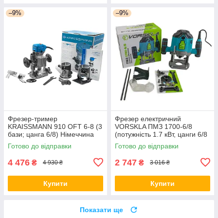
–9%
–9%
Фрезер-тример
Фрезер електричний
KRAISSMANN 910 OFT 6-8 (3
VORSKLA ПМЗ 1700-6/8
бази; цанга 6/8) Німеччина
(потужність 1.7 кВт, цанги 6/8
мм) Україна
Готово до відправки
Готово до відправки
4 476
2 747
₴
₴
4 930 ₴
3 016 ₴
Купити
Купити
Показати ще