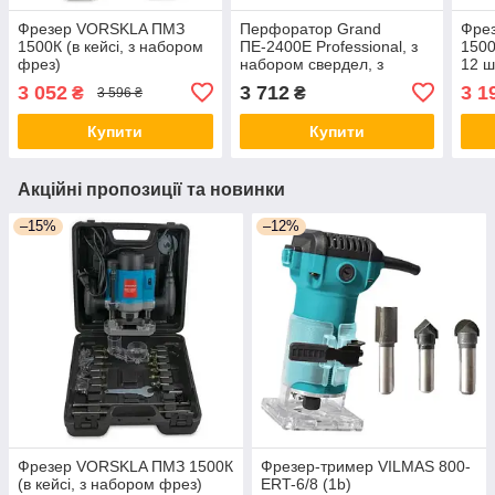
Фрезер VORSKLA ПМЗ
Перфоратор Grand
Фре
1500К (в кейсі, з набором
ПЕ-2400Е Professional, з
1500
фрез)
набором свердел, з
12 ш
регулюванням обертів
Німе
3 052
3 712
3 1
₴
₴
3 596 ₴
Купити
Купити
Акційні пропозиції та новинки
–15%
–12%
Фрезер VORSKLA ПМЗ 1500К
Фрезер-тример VILMAS 800-
(в кейсі, з набором фрез)
ERT-6/8 (1b)