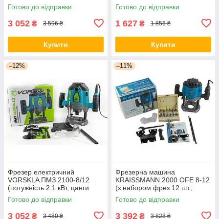
Готово до відправки
Готово до відправки
3 052
1 627
₴
₴
3 596 ₴
1 856 ₴
Купити
Купити
–12%
–11%
Фрезер електричний
Фрезерна машина
VORSKLA ПМЗ 2100-8/12
KRAISSMANN 2000 OFE 8-12
(потужність 2.1 кВт, цанги
(з набором фрез 12 шт.;
8/12 мм) Україна
цанги 8 і 12 мм) Німеччина
Готово до відправки
Готово до відправки
3 052
3 392
₴
₴
3 480 ₴
3 828 ₴