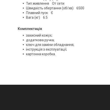
Тип живлення От сети
Швидкість обертання (об/хв) 6500
Плавний пуск Є
Вага (кг) 6.5
Комплектація
захисний кожух;
додаткова ручка;
ключ для заміни обладнання;
інструкція з експлуатації;
картонна коробка.