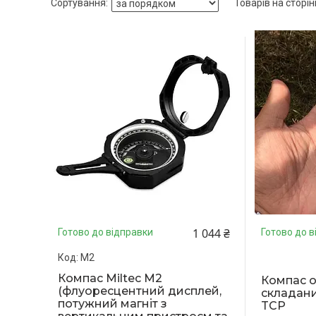
1 044 ₴
Готово до відправки
Готово до в
М2
Компас Miltec М2
Компас 
(флуоресцентний дисплей,
складани
потужний магніт з
TCP