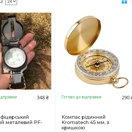
348 ₴
290 
ідправки
Готово до відправки
офіцерський
Компас рідинний
й металевий PF-
Kromatech 45 мм, з
кришкою