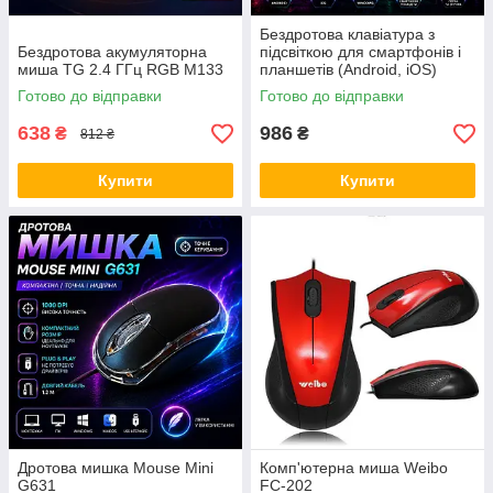
Бездротова клавіатура з
Бездротова акумуляторна
підсвіткою для смартфонів і
миша TG 2.4 ГГц RGB M133
планшетів (Android, iOS)
Готово до відправки
Готово до відправки
638
986
₴
₴
812 ₴
Купити
Купити
Дротова мишка Mouse Mini
Комп'ютерна миша Weibo
G631
FC-202