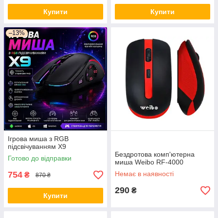
Купити
Купити
–13%
Ігрова миша з RGB
підсвічуванням X9
Бездротова комп'ютерна
Готово до відправки
миша Weibo RF-4000
754
Немає в наявності
₴
870 ₴
290
₴
Купити