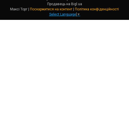
Продавець на Bigl.ua
Максі Торг |
Поскаржитися на контент
|
Політика конфіденційності
Select Language
▼