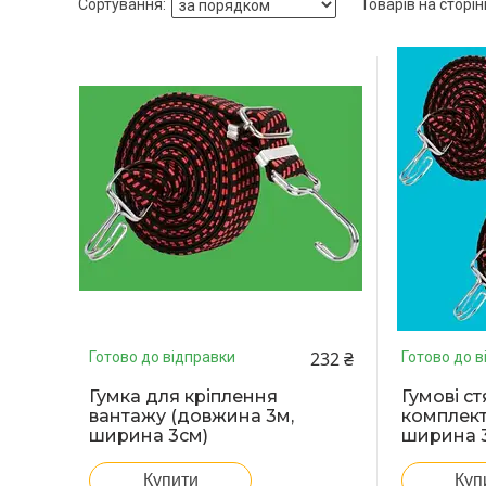
232 ₴
Готово до відправки
Готово до в
Гумка для кріплення
Гумові с
вантажу (довжина 3м,
комплект
ширина 3см)
ширина 
Купити
Куп