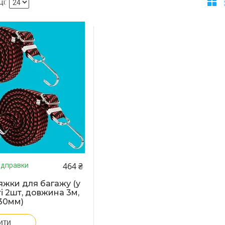
464 ₴
ідправки
тяжки для багажу (у
і 2шт, довжина 3м,
30мм)
ити