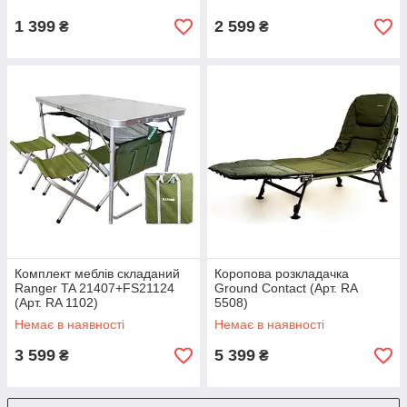
1 399
2 599
₴
₴
Комплект меблів складаний
Коропова розкладачка
Ranger TA 21407+FS21124
Ground Contact (Арт. RA
(Арт. RA 1102)
5508)
Немає в наявності
Немає в наявності
3 599
5 399
₴
₴