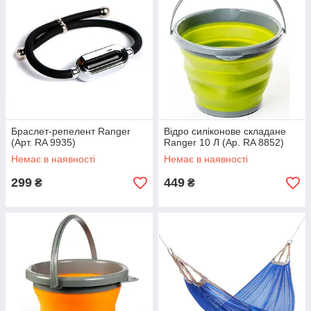
Браслет-репелент Ranger
Відро силіконове складане
(Арт. RA 9935)
Ranger 10 Л (Ар. RA 8852)
Немає в наявності
Немає в наявності
299
449
₴
₴