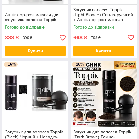
Загусник волосся Toppik
Аплікатор-розпилювач для
(Light Blonde) Світло-русявий
загусника волосся Toppik
+ Аплікатор-розпилювач
Toppik
Готово до відправки
Готово до відправки
333
668
₴
₴
399 ₴
798 ₴
Купити
Купити
–16%
–16%
Загусник для волосся Toppik
Загусник для волосся Toppik
(Black) Чорний + Насадка-
(Dark Brown) Темно-