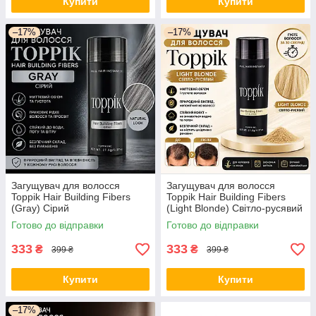
Купити
Купити
–17%
–17%
Загущувач для волосся
Загущувач для волосся
Toppik Hair Building Fibers
Toppik Hair Building Fibers
(Gray) Сірий
(Light Blonde) Світло-русявий
Готово до відправки
Готово до відправки
333
333
₴
₴
399 ₴
399 ₴
Купити
Купити
–17%