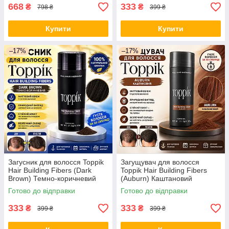
668
333
₴
₴
798 ₴
399 ₴
Купити
Купити
–17%
–17%
Загусник для волосся Toppik
Загущувач для волосся
Hair Building Fibers (Dark
Toppik Hair Building Fibers
Brown) Темно-коричневий
(Auburn) Каштановий
Готово до відправки
Готово до відправки
333
333
₴
₴
399 ₴
399 ₴