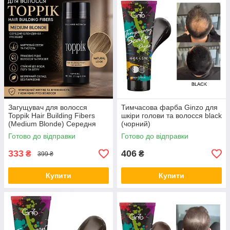
Загущувач для волосся
Тимчасова фарба Ginzo для
Toppik Hair Building Fibers
шкіри голови та волосся black
(Medium Blonde) Середня
(чорний)
блондинка - русявий
Готово до відправки
Готово до відправки
333
406
₴
₴
399 ₴
Купити
Купити