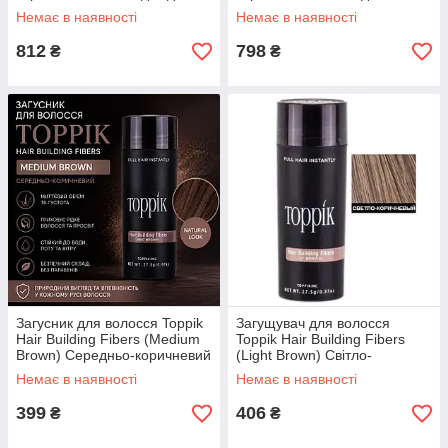
розпилення Toppik
розпилювач Toppik
Немає в наявності
Немає в наявності
812
798
₴
₴
Загусник для волосся Toppik
Загущувач для волосся
Hair Building Fibers (Medium
Toppik Hair Building Fibers
Brown) Середньо-коричневий
(Light Brown) Світло-
коричневий
Немає в наявності
Немає в наявності
399
406
₴
₴