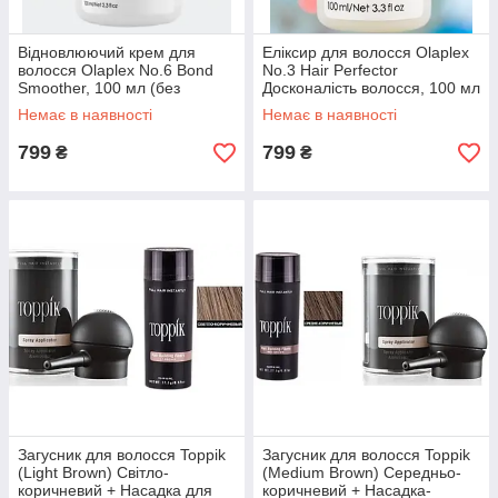
Відновлюючий крем для
Еліксир для волосся Olaplex
волосся Olaplex No.6 Bond
No.3 Hair Perfector
Smoother, 100 мл (без
Досконалість волосся, 100 мл
змивання, для всіх типів
(для всіх типів волосся)
Немає в наявності
Немає в наявності
волосся)
799
799
₴
₴
Загусник для волосся Toppik
Загусник для волосся Toppik
(Light Brown) Світло-
(Medium Brown) Середньо-
коричневий + Насадка для
коричневий + Насадка-